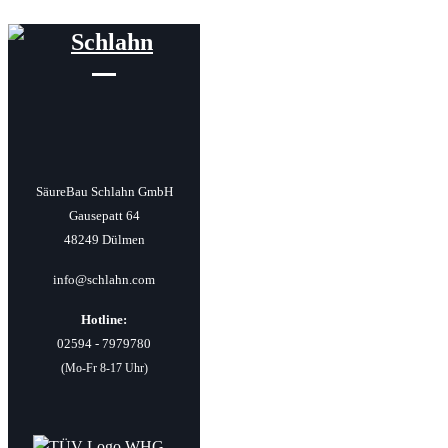
SäureBau Schlahn GmbH
Gausepatt 64
48249 Dülmen
info@schlahn.com
Hotline:
02594 - 7979780
(Mo-Fr 8-17 Uhr)