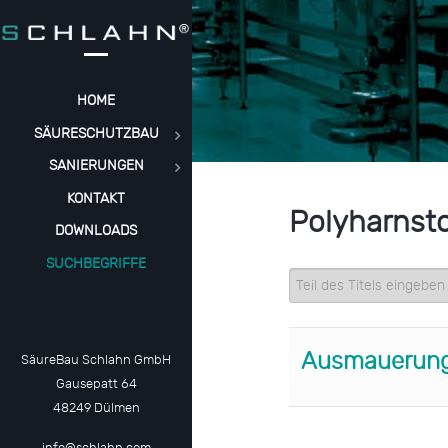
HOME
SÄURESCHUTZBAU
SANIERUNGEN
KONTAKT
Polyharnst
DOWNLOADS
SUCHBEGRIFFE
Teil des Titels eingeb
Ausmauerunge
SäureBau Schlahn GmbH
Gausepatt 64
48249 Dülmen
info@schlahn.com