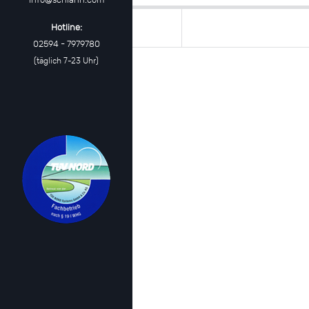
Hotline:
02594 - 7979780
(täglich 7-23 Uhr)