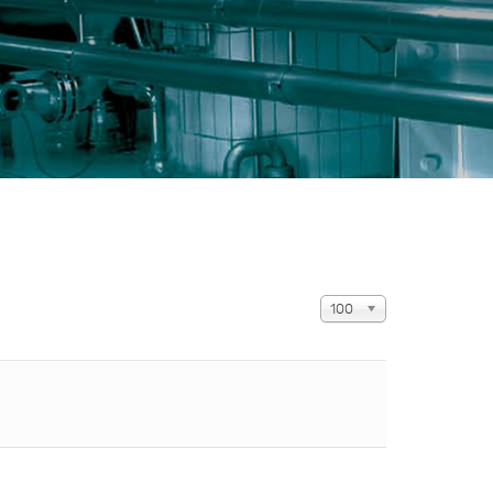
Anzeige #
100