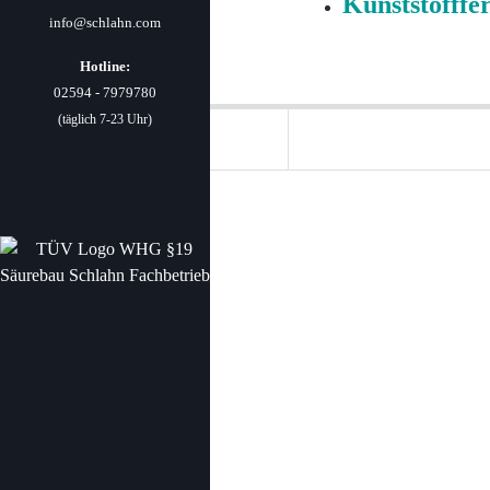
Kunststofffer
info@schlahn.com
Hotline:
02594 - 7979780
(täglich 7-23 Uhr)